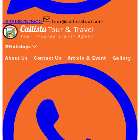
+6281387878610
tour@callistatour.com
Holidays
About Us
Contact Us
Article & Event
Gallery