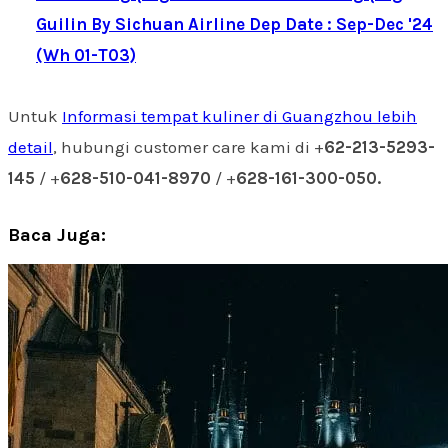
Guilin By Sichuan Airline Dep Date : Sep-Dec '24
(Wh 01-T03)
Untuk
Informasi tempat kuliner di Guangzhou lebih
detail
, hubungi customer care kami di +
62-213-5293-
145
/ +
628-510-041-8970
/ +
628-161-300-050.
Baca Juga: