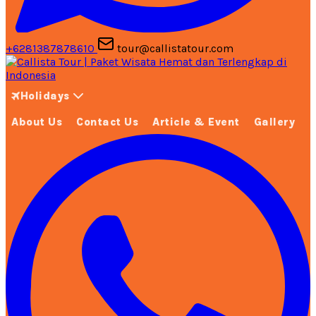
+6281387878610
tour@callistatour.com
Holidays
About Us
Contact Us
Article & Event
Gallery