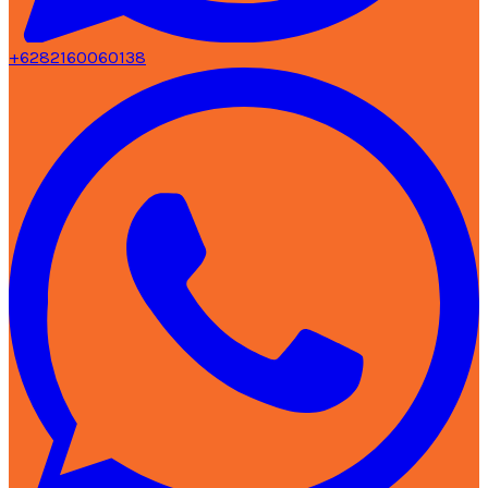
+6282160060138