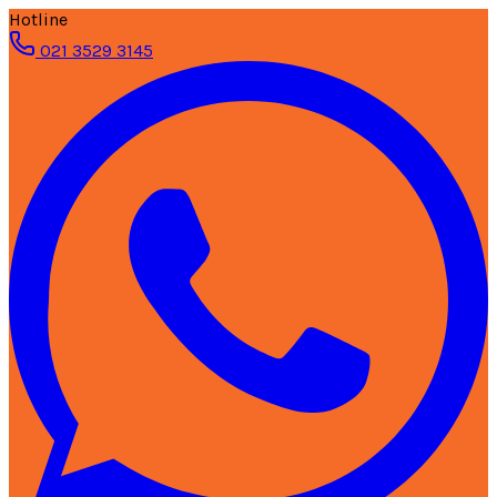
Hotline
021 3529 3145