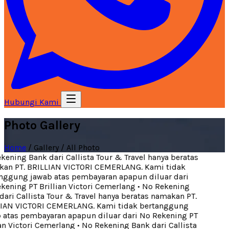
Hubungi Kami
Photo Gallery
Home
/
Gallery
/
All Photo
ning Bank dari Callista Tour & Travel hanya beratas
n PT. BRILLIAN VICTORI CEMERLANG. Kami tidak
ggung jawab atas pembayaran apapun diluar dari
ning PT Brillian Victori Cemerlang
•
No Rekening
ri Callista Tour & Travel hanya beratas namakan PT.
AN VICTORI CEMERLANG. Kami tidak bertanggung
tas pembayaran apapun diluar dari No Rekening PT
n Victori Cemerlang
•
No Rekening Bank dari Callista