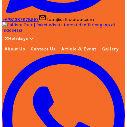
+6281387878610
tour@callistatour.com
Holidays
About Us
Contact Us
Article & Event
Gallery