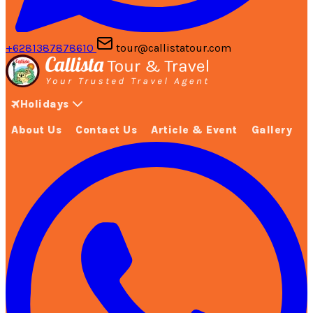
+6281387878610
tour@callistatour.com
Holidays
About Us
Contact Us
Article & Event
Gallery