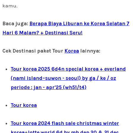
kamu.
Baca juga:
Berapa Biaya Liburan ke Korea Selatan 7
Hari 6 Malam? + Destinasi Seru!
Cek Destinasi paket Tour
Korea
lainnya:
Tour korea 2025 6d4n special korea + everland
(nami island–suwon - seoul) by ga / ke / oz
periode : jan - apr'25 (wh51/t4)
Tour korea
Tour korea 2024 flash sale christmas winter
korea+lotte world 6d by mh dep 20 & 21 dec