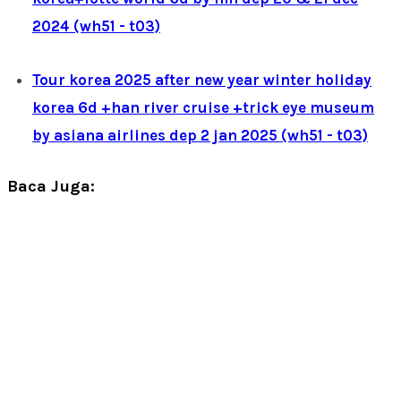
2024 (wh51 - t03)
Tour korea 2025 after new year winter holiday
korea 6d +han river cruise +trick eye museum
by asiana airlines dep 2 jan 2025 (wh51 - t03)
Baca Juga: