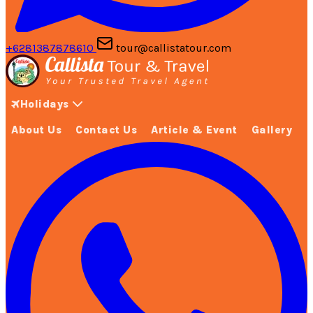
+6281387878610
tour@callistatour.com
Holidays
About Us
Contact Us
Article & Event
Gallery