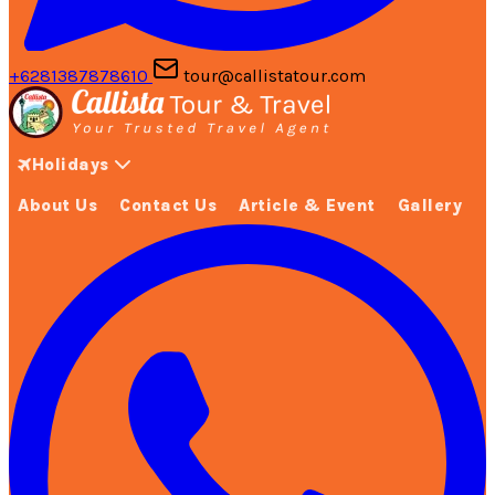
+6281387878610
tour@callistatour.com
Holidays
About Us
Contact Us
Article & Event
Gallery