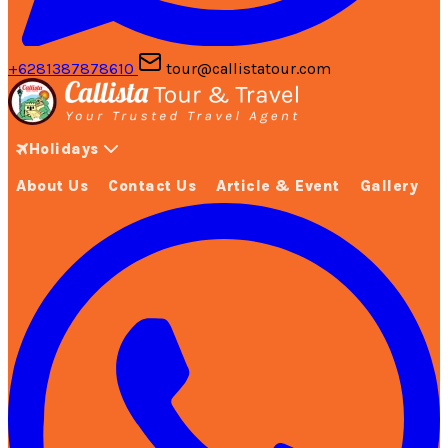
+6281387878610
tour@callistatour.com
Holidays
About Us
Contact Us
Article & Event
Gallery