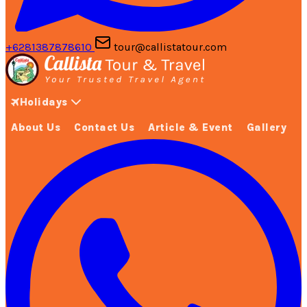
+6281387878610
tour@callistatour.com
Holidays
About Us
Contact Us
Article & Event
Gallery