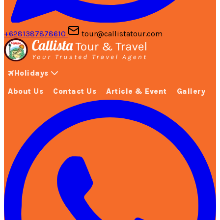
+6281387878610
tour@callistatour.com
Holidays
About Us
Contact Us
Article & Event
Gallery