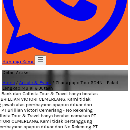
Hubungi Kami
Detail Artikel
Home
/
Article & Event
/
Zhangjiajie Tour 5D4N - Paket
Lengkap Mulai 8 Jutaan
ank dari Callista Tour & Travel hanya beratas
BRILLIAN VICTORI CEMERLANG. Kami tidak
jawab atas pembayaran apapun diluar dari
T Brillian Victori Cemerlang
•
No Rekening
lista Tour & Travel hanya beratas namakan PT.
TORI CEMERLANG. Kami tidak bertanggung
embayaran apapun diluar dari No Rekening PT