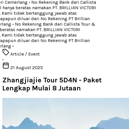
ori Cemerlang
•
No Rekening Bank dari Callista
 hanya beratas namakan PT. BRILLIAN VICTORI
ami tidak bertanggung jawab atas
apun diluar dari No Rekening PT Brillian
rlang
•
No Rekening Bank dari Callista Tour &
beratas namakan PT. BRILLIAN VICTORI
ami tidak bertanggung jawab atas
apun diluar dari No Rekening PT Brillian
rlang
•
Article / Event
•
21 August 2025
Zhangjiajie Tour 5D4N - Paket
Lengkap Mulai 8 Jutaan