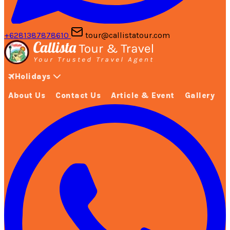
+6281387878610
tour@callistatour.com
Holidays
About Us
Contact Us
Article & Event
Gallery