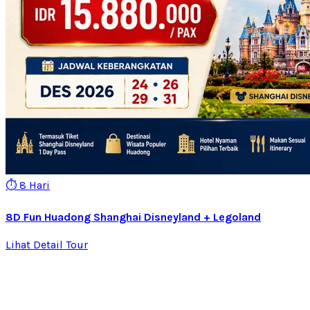
⏱️ 8 Hari
8D Fun Huadong Shanghai Disneyland + Legoland
Lihat Detail Tour