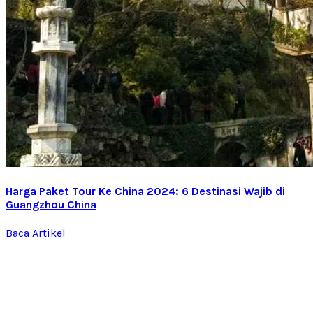
Harga Paket Tour Ke China 2024: 6 Destinasi Wajib di
Guangzhou China
Baca Artikel