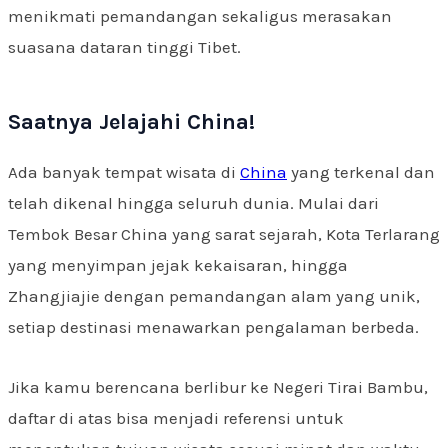
menikmati pemandangan sekaligus merasakan
suasana dataran tinggi Tibet.
Saatnya Jelajahi China!
Ada banyak tempat wisata di
China
yang terkenal dan
telah dikenal hingga seluruh dunia. Mulai dari
Tembok Besar China yang sarat sejarah, Kota Terlarang
yang menyimpan jejak kekaisaran, hingga
Zhangjiajie dengan pemandangan alam yang unik,
setiap destinasi menawarkan pengalaman berbeda.
Jika kamu berencana berlibur ke Negeri Tirai Bambu,
daftar di atas bisa menjadi referensi untuk