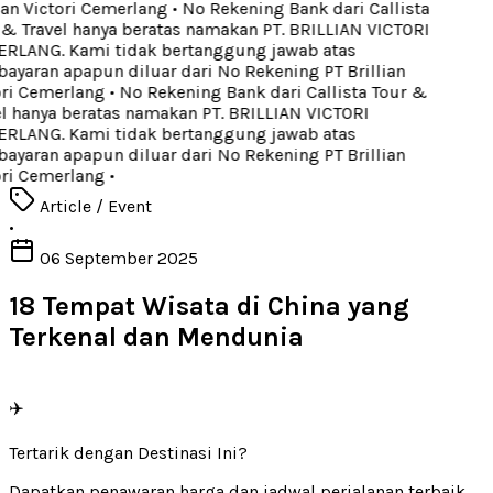
ian Victori Cemerlang
•
No Rekening Bank dari Callista
& Travel hanya beratas namakan PT. BRILLIAN VICTORI
LANG. Kami tidak bertanggung jawab atas
yaran apapun diluar dari No Rekening PT Brillian
ri Cemerlang
•
No Rekening Bank dari Callista Tour &
l hanya beratas namakan PT. BRILLIAN VICTORI
LANG. Kami tidak bertanggung jawab atas
yaran apapun diluar dari No Rekening PT Brillian
ri Cemerlang
•
Article / Event
•
06 September 2025
18 Tempat Wisata di China yang
Terkenal dan Mendunia
✈️
Tertarik dengan Destinasi Ini?
Dapatkan penawaran harga dan jadwal perjalanan terbaik