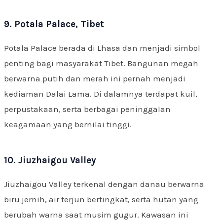
9. Potala Palace, Tibet
Potala Palace berada di Lhasa dan menjadi simbol
penting bagi masyarakat Tibet. Bangunan megah
berwarna putih dan merah ini pernah menjadi
kediaman Dalai Lama. Di dalamnya terdapat kuil,
perpustakaan, serta berbagai peninggalan
keagamaan yang bernilai tinggi.
10. Jiuzhaigou Valley
Jiuzhaigou Valley terkenal dengan danau berwarna
biru jernih, air terjun bertingkat, serta hutan yang
berubah warna saat musim gugur. Kawasan ini