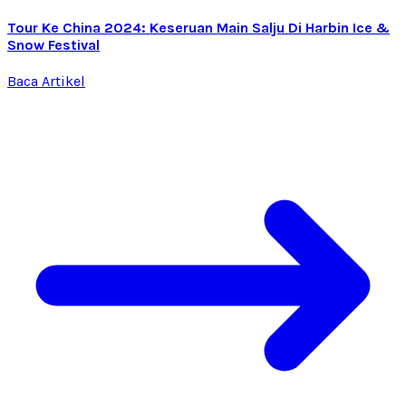
Tour Ke China 2024: Keseruan Main Salju Di Harbin Ice &
Snow Festival
Baca Artikel