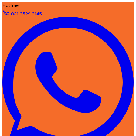
Hotline
021 3529 3145