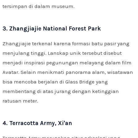
tersimpan di dalam museum.
3. Zhangjiajie National Forest Park
Zhangjiajie terkenal karena formasi batu pasir yang
menjulang tinggi. Lanskap unik tersebut disebut
menjadi inspirasi pegunungan melayang dalam film
Avatar. Selain menikmati panorama alam, wisatawan
bisa mencoba berjalan di Glass Bridge yang
membentang di atas jurang dengan ketinggian
ratusan meter.
4. Terracotta Army, Xi'an