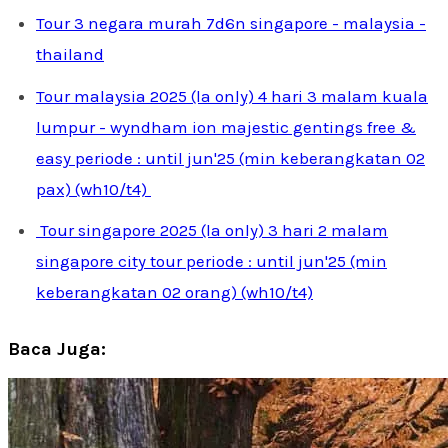
Tour 3 negara murah 7d6n singapore - malaysia -
thailand
Tour malaysia 2025 (la only) 4 hari 3 malam kuala
lumpur - wyndham ion majestic gentings free &
easy periode : until jun'25 (min keberangkatan 02
pax) (wh10/t4)
Tour singapore 2025 (la only) 3 hari 2 malam
singapore city tour periode : until jun'25 (min
keberangkatan 02 orang) (wh10/t4)
Baca Juga: