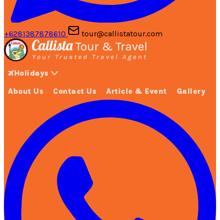
+6281387878610
tour@callistatour.com
Holidays
About Us
Contact Us
Article & Event
Gallery