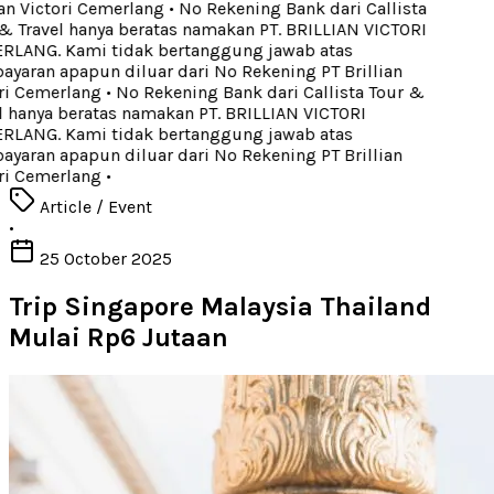
an Victori Cemerlang
•
No Rekening Bank dari Callista
 Travel hanya beratas namakan PT. BRILLIAN VICTORI
LANG. Kami tidak bertanggung jawab atas
aran apapun diluar dari No Rekening PT Brillian
ri Cemerlang
•
No Rekening Bank dari Callista Tour &
 hanya beratas namakan PT. BRILLIAN VICTORI
LANG. Kami tidak bertanggung jawab atas
aran apapun diluar dari No Rekening PT Brillian
ri Cemerlang
•
Article / Event
•
25 October 2025
Trip Singapore Malaysia Thailand
Mulai Rp6 Jutaan