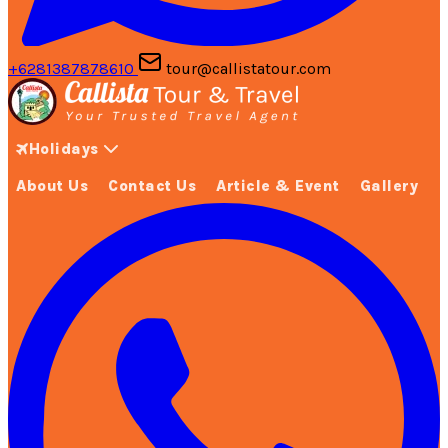
+6281387878610
tour@callistatour.com
Holidays
About Us
Contact Us
Article & Event
Gallery