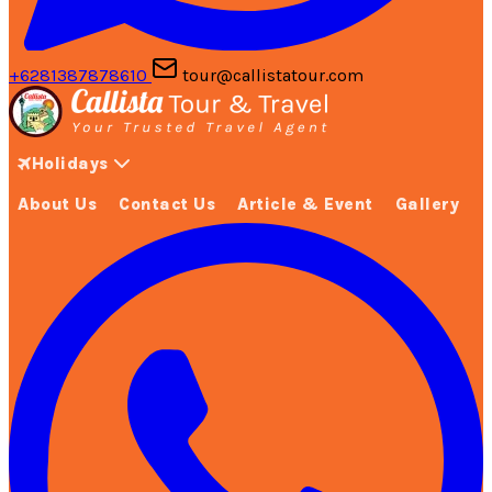
+6281387878610
tour@callistatour.com
Holidays
About Us
Contact Us
Article & Event
Gallery