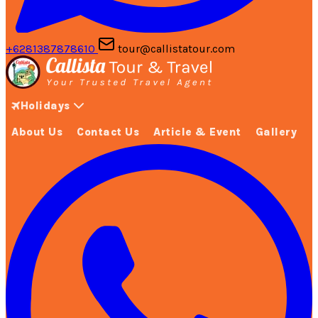
+6281387878610
tour@callistatour.com
Holidays
About Us
Contact Us
Article & Event
Gallery