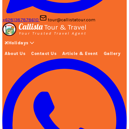
+6281387878610
tour@callistatour.com
Holidays
About Us
Contact Us
Article & Event
Gallery