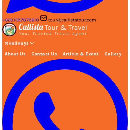
+6281387878610
tour@callistatour.com
Holidays
About Us
Contact Us
Article & Event
Gallery