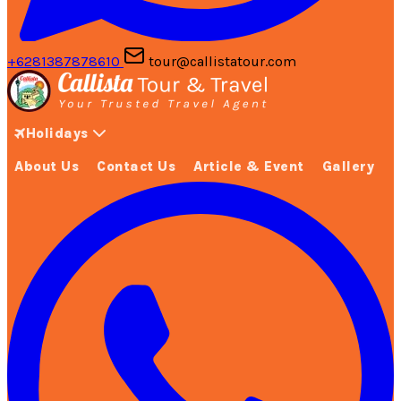
+6281387878610
tour@callistatour.com
Holidays
About Us
Contact Us
Article & Event
Gallery