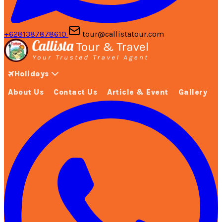
+6281387878610
tour@callistatour.com
Holidays
About Us
Contact Us
Article & Event
Gallery