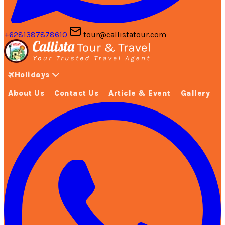
+6281387878610
tour@callistatour.com
Holidays
About Us
Contact Us
Article & Event
Gallery