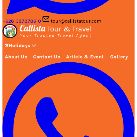
+6281387878610
tour@callistatour.com
Holidays
About Us
Contact Us
Article & Event
Gallery