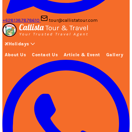
+6281387878610
tour@callistatour.com
Holidays
About Us
Contact Us
Article & Event
Gallery