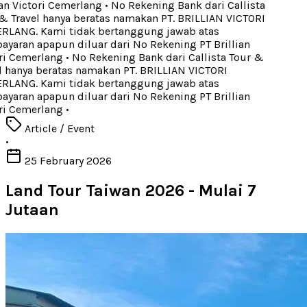
an Victori Cemerlang
•
No Rekening Bank dari Callista
 Travel hanya beratas namakan PT. BRILLIAN VICTORI
LANG. Kami tidak bertanggung jawab atas
aran apapun diluar dari No Rekening PT Brillian
ri Cemerlang
•
No Rekening Bank dari Callista Tour &
 hanya beratas namakan PT. BRILLIAN VICTORI
LANG. Kami tidak bertanggung jawab atas
aran apapun diluar dari No Rekening PT Brillian
ri Cemerlang
•
Article / Event
•
25 February 2026
Land Tour Taiwan 2026 - Mulai 7
Jutaan