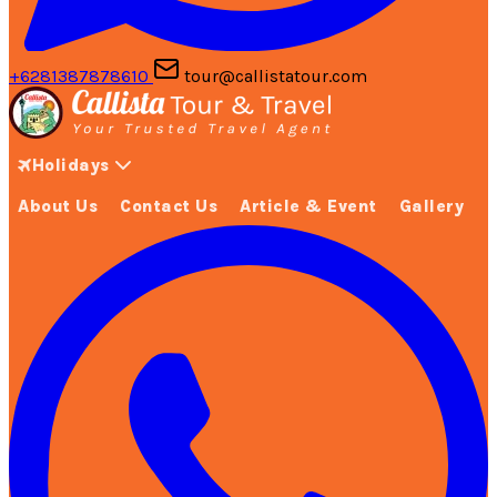
+6281387878610
tour@callistatour.com
Holidays
About Us
Contact Us
Article & Event
Gallery