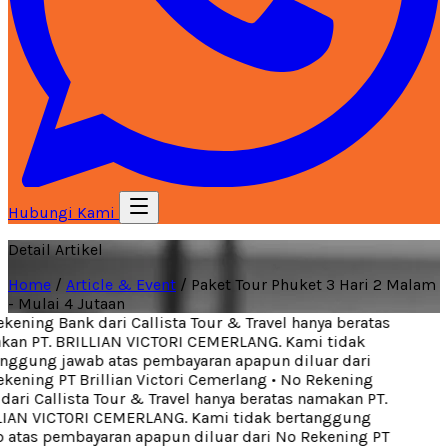
Hubungi Kami
Detail Artikel
Home
/
Article & Event
/
Paket Tour Phuket 3 Hari 2 Malam
- Mulai 4 Jutaan
ening Bank dari Callista Tour & Travel hanya beratas
an PT. BRILLIAN VICTORI CEMERLANG. Kami tidak
ggung jawab atas pembayaran apapun diluar dari
ening PT Brillian Victori Cemerlang
•
No Rekening
ari Callista Tour & Travel hanya beratas namakan PT.
IAN VICTORI CEMERLANG. Kami tidak bertanggung
atas pembayaran apapun diluar dari No Rekening PT