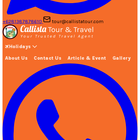
+6281387878610
tour@callistatour.com
Holidays
About Us
Contact Us
Article & Event
Gallery