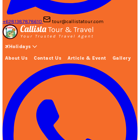
+6281387878610
tour@callistatour.com
Holidays
About Us
Contact Us
Article & Event
Gallery