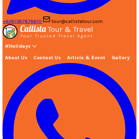
+6281387878610
tour@callistatour.com
Holidays
About Us
Contact Us
Article & Event
Gallery