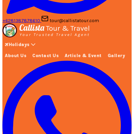
+6281387878610
tour@callistatour.com
Holidays
About Us
Contact Us
Article & Event
Gallery