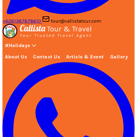
+6281387878610
tour@callistatour.com
Holidays
About Us
Contact Us
Article & Event
Gallery