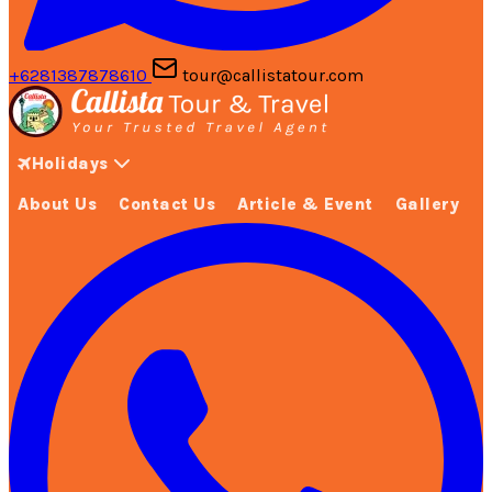
+6281387878610
tour@callistatour.com
Holidays
About Us
Contact Us
Article & Event
Gallery