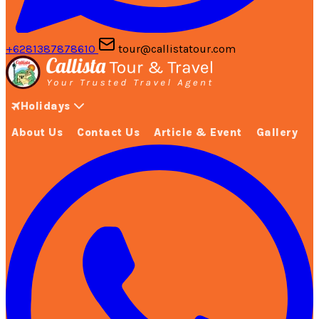
+6281387878610
tour@callistatour.com
Holidays
About Us
Contact Us
Article & Event
Gallery