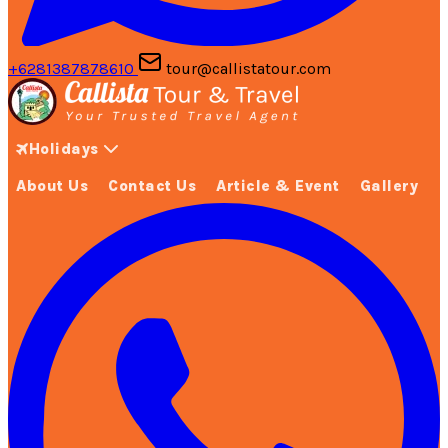
+6281387878610
tour@callistatour.com
Holidays
About Us
Contact Us
Article & Event
Gallery