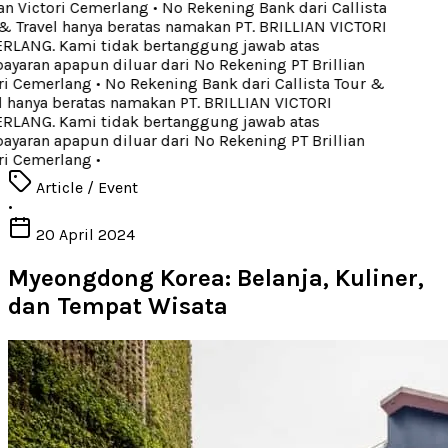
an Victori Cemerlang
•
No Rekening Bank dari Callista
 Travel hanya beratas namakan PT. BRILLIAN VICTORI
LANG. Kami tidak bertanggung jawab atas
aran apapun diluar dari No Rekening PT Brillian
ri Cemerlang
•
No Rekening Bank dari Callista Tour &
 hanya beratas namakan PT. BRILLIAN VICTORI
LANG. Kami tidak bertanggung jawab atas
aran apapun diluar dari No Rekening PT Brillian
ri Cemerlang
•
Article / Event
•
20 April 2024
Myeongdong Korea: Belanja, Kuliner,
dan Tempat Wisata