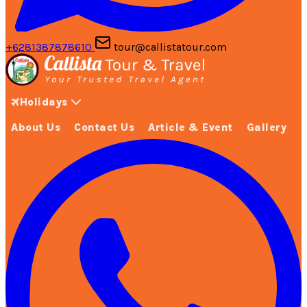
+6281387878610
tour@callistatour.com
Holidays
About Us
Contact Us
Article & Event
Gallery