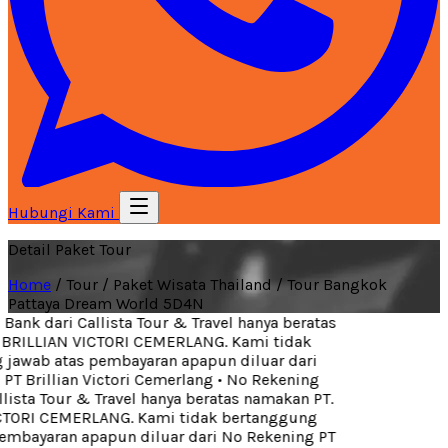
Hubungi Kami
Detail Paket Tour
Home
/
Tour
/
Paket Wisata Thailand
/
Tour Bangkok
Pattaya Dream World 5D4N
ank dari Callista Tour & Travel hanya beratas
BRILLIAN VICTORI CEMERLANG. Kami tidak
jawab atas pembayaran apapun diluar dari
T Brillian Victori Cemerlang
•
No Rekening
lista Tour & Travel hanya beratas namakan PT.
TORI CEMERLANG. Kami tidak bertanggung
embayaran apapun diluar dari No Rekening PT