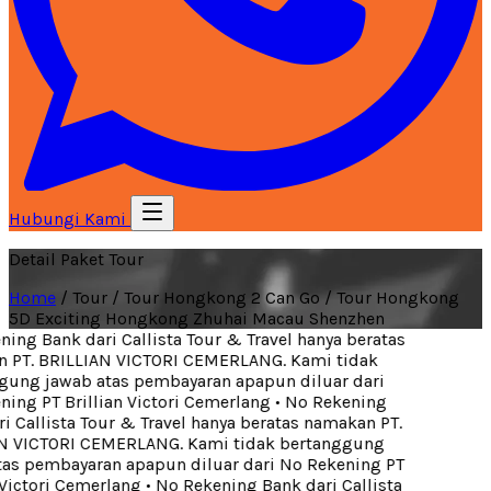
Hubungi Kami
Detail Paket Tour
Home
/
Tour
/
Tour Hongkong 2 Can Go
/
Tour Hongkong
5D Exciting Hongkong Zhuhai Macau Shenzhen
ing Bank dari Callista Tour & Travel hanya beratas
PT. BRILLIAN VICTORI CEMERLANG. Kami tidak
ung jawab atas pembayaran apapun diluar dari
ing PT Brillian Victori Cemerlang
•
No Rekening
 Callista Tour & Travel hanya beratas namakan PT.
 VICTORI CEMERLANG. Kami tidak bertanggung
as pembayaran apapun diluar dari No Rekening PT
 Victori Cemerlang
•
No Rekening Bank dari Callista