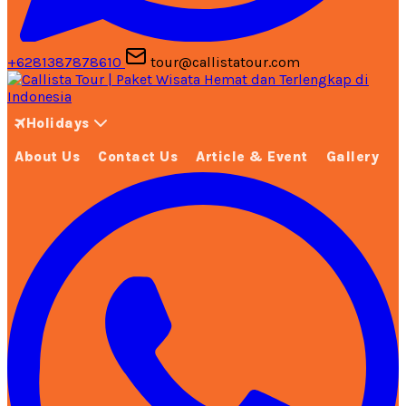
+6281387878610
tour@callistatour.com
Holidays
About Us
Contact Us
Article & Event
Gallery