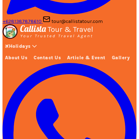
+6281387878610
tour@callistatour.com
Holidays
About Us
Contact Us
Article & Event
Gallery