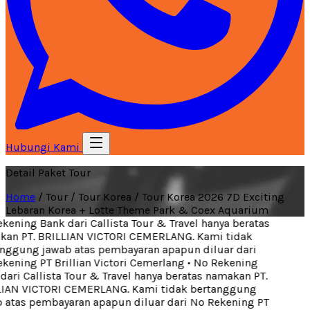
Hubungi Kami
Detail Paket Tour
Home
/
Tour
/
Tour Korea
/
Tour Korea 2026 7D Exciting
Lebaran Korea + Lotte Theme Park & Coex Aquarium
ening Bank dari Callista Tour & Travel hanya beratas
an PT. BRILLIAN VICTORI CEMERLANG. Kami tidak
ggung jawab atas pembayaran apapun diluar dari
ening PT Brillian Victori Cemerlang
•
No Rekening
ari Callista Tour & Travel hanya beratas namakan PT.
IAN VICTORI CEMERLANG. Kami tidak bertanggung
atas pembayaran apapun diluar dari No Rekening PT