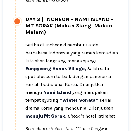
Bermalam di
PESAWAT
DAY 2
|
INCHEON - NAMI ISLAND -
MT SORAK (Makan Siang, Makan
Malam)
Setiba di Incheon disambut Guide
berbahasa Indonesia yang ramah kemudian
kita akan langsung mengunjungi
Eunpyeong Hanok Village,
Salah satu
spot blossom terbaik dengan panorama
rumah tradisional Korea
.
Dilanjutkan
menuju
Nami Island
yang merupakan
tempat syuting
“Winter Sonata”
serial
drama Korea yang mendunia. Dilanjutkan
menuju Mt Sorak.
Check in
hotel istirahat.
Bermalam di hotel setaraf *** area Gangwon