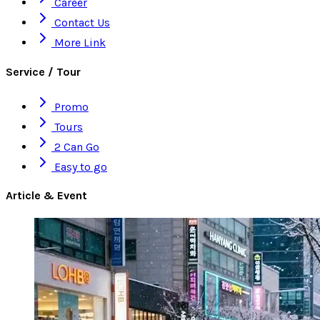
Career
Contact Us
More Link
Service / Tour
Promo
Tours
2 Can Go
Easy to go
Article & Event