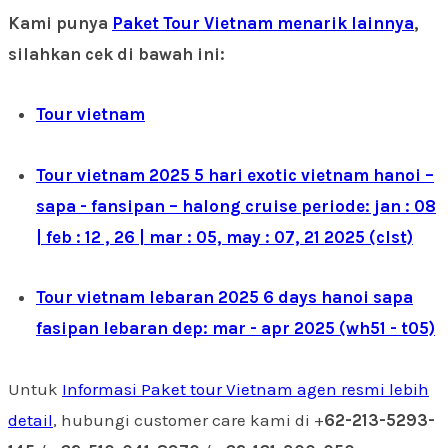
Kami punya
Paket Tour Vietnam menarik lainnya
,
silahkan cek di bawah ini:
Tour vietnam
Tour vietnam 2025 5 hari exotic vietnam hanoi –
sapa - fansipan – halong cruise periode: jan : 08
| feb : 12 , 26 | mar : 05, may : 07, 21 2025 (clst)
Tour vietnam lebaran 2025 6 days hanoi sapa
fasipan lebaran dep: mar - apr 2025 (wh51 - t05)
Untuk
Informasi Paket tour Vietnam agen resmi lebih
detail
, hubungi customer care kami di +
62-213-5293-