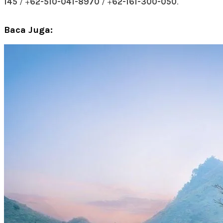
145
/ +
62-510-041-8970
/ +
62-161-300-050
.
Baca Juga: