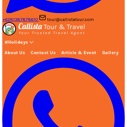
+6281387878610
tour@callistatour.com
Holidays
About Us
Contact Us
Article & Event
Gallery