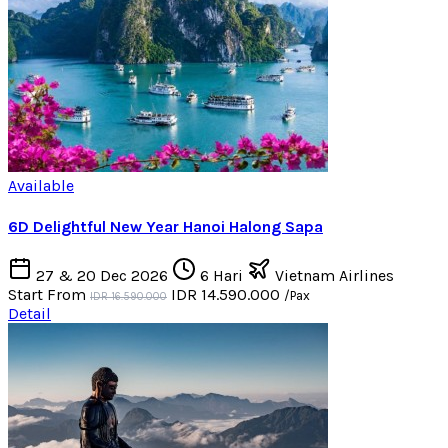
Available
6D Delightful New Year Hanoi Halong Sapa
27 & 20 Dec 2026
6 Hari
Vietnam Airlines
Start From
IDR 14.590.000
/Pax
IDR 16.590.000
Detail