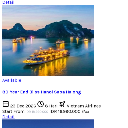
Detail
Available
8D Year End Bliss Hanoi Sapa Halong
23 Dec 2026
8 Hari
Vietnam Airlines
Start From
IDR 16.990.000
/Pax
IDR 18.990.000
Detail