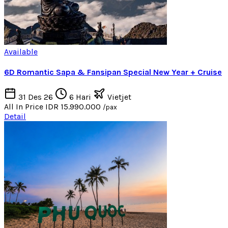
Available
6D Romantic Sapa & Fansipan Special New Year + Cruise
31 Des 26
6 Hari
Vietjet
All In Price
IDR 15.990.000
/pax
Detail