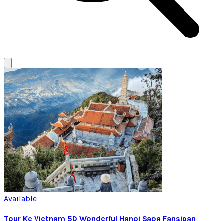
Available
Tour Ke Vietnam 5D Wonderful Hanoi Sapa Fansipan