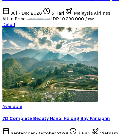
Jul - Dec 2026
5 Hari
Malaysia Airlines
All In Price
IDR 10.290.000
/ Pax
IDR 12.290.000
Detail
Available
7D Complete Beauty Hanoi Halong Bay Fansipan
September - October 2026
7 Hari
Vietnam