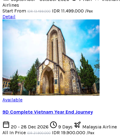
Airlines
Start From
IDR 11.499.000
/Pax
IDR 13.499.000
Detail
Available
9D Complete Vietnam Year End Journey
20 - 28 Dec 2026
9 Days
Malaysia Airline
All In Price
IDR 19.900.000
/Pax
IDR 21.900.000