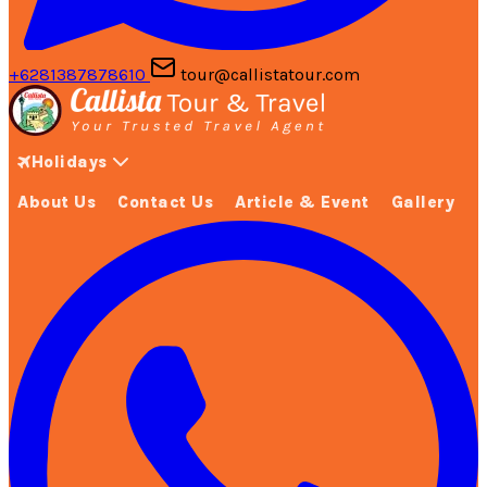
+6281387878610
tour@callistatour.com
Holidays
About Us
Contact Us
Article & Event
Gallery