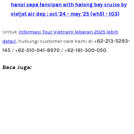
hanoi sapa fansipan with halong bay cruise by
vietjet air dep : oct '24 - may '25 (wh51 - t03)
Untuk
Informasi Tour Vietnam lebaran 2025 lebih
detail
, hubungi customer care kami di +
62-213-5293-
145
/ +
62-510-041-8970
/ +
62-161-300-050
.
Baca Juga: