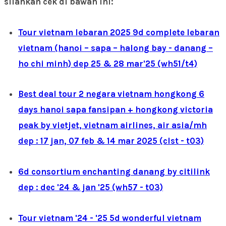
silahkan cek di bawah ini:
Tour vietnam lebaran 2025 9d complete lebaran
vietnam (hanoi – sapa – halong bay - danang –
ho chi minh) dep 25 & 28 mar'25 (wh51/t4)
Best deal tour 2 negara vietnam hongkong 6
days hanoi sapa fansipan + hongkong victoria
peak by vietjet, vietnam airlines, air asia/mh
dep : 17 jan, 07 feb & 14 mar 2025 (clst - t03)
6d consortium enchanting danang by citilink
dep : dec '24 & jan '25 (wh57 - t03)
Tour vietnam '24 - '25 5d wonderful vietnam