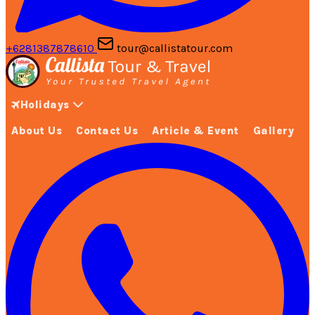
+6281387878610
tour@callistatour.com
Holidays
About Us
Contact Us
Article & Event
Gallery