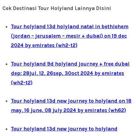
Cek Destinasi Tour Holyland Lainnya Disini
Tour holyland 13d holyland natal in bethlehem
(jordan – jerusalem – mesir + dubai) on 19 dec
2024 by emirates (wh2-t2)
Tour holyland 9d holyland journey + free dubai
dep: 28jul, 12, 26sep, 30oct 2024 by emirates
(wh2-t2)
Tour holyland 13d new journey to holyland on 18
may, 16 june, 08 july 2024 by emirates (wh62)
Tour holyland 13d new journey to holyland