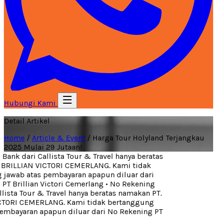
Hubungi Kami
Detail Artikel
Home
/
Article & Event
/
Harga Tour Holyland Terjangkau
2025 Mulai 29 Jutaan!
ank dari Callista Tour & Travel hanya beratas
BRILLIAN VICTORI CEMERLANG. Kami tidak
jawab atas pembayaran apapun diluar dari
T Brillian Victori Cemerlang
•
No Rekening
lista Tour & Travel hanya beratas namakan PT.
TORI CEMERLANG. Kami tidak bertanggung
mbayaran apapun diluar dari No Rekening PT