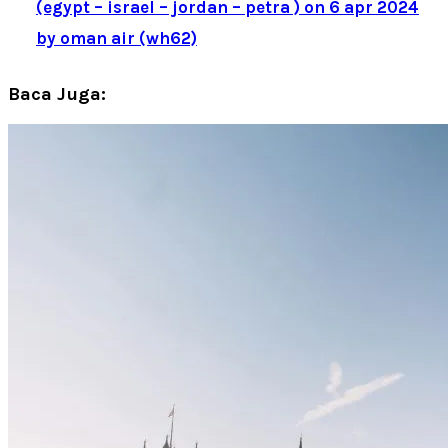
(egypt – israel – jordan – petra ) on 6 apr 2024
by oman air (wh62)
Baca Juga: