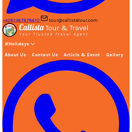
+6281387878610
tour@callistatour.com
Holidays
About Us
Contact Us
Article & Event
Gallery