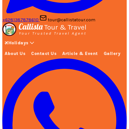
+6281387878610
tour@callistatour.com
Holidays
About Us
Contact Us
Article & Event
Gallery