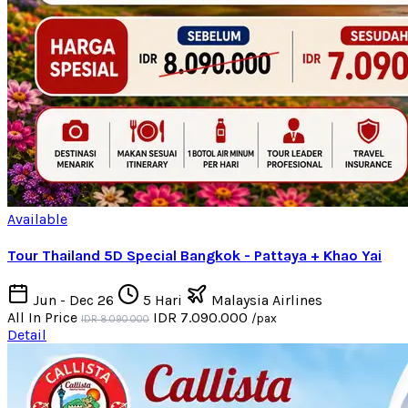
Available
Tour Thailand 5D Special Bangkok - Pattaya + Khao Yai
Jun - Dec 26
5 Hari
Malaysia Airlines
All In Price
IDR 7.090.000
/pax
IDR 8.090.000
Detail