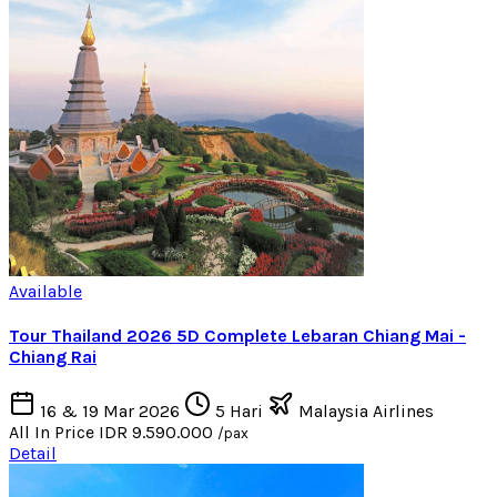
Available
Tour Thailand 2026 5D Complete Lebaran Chiang Mai -
Chiang Rai
16 & 19 Mar 2026
5 Hari
Malaysia Airlines
All In Price
IDR 9.590.000
/pax
Detail