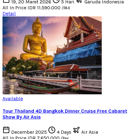
19, 20 Maret 2026
5 Hari
Garuda Indonesia
All In Price
IDR 11.590.000
/PAX
Detail
Available
Tour Thailand 4D Bangkok Dinner Cruise Free Cabaret
Show By Air Asia
December 2025
4 Days
Air Asia
All In Price
IDR 7.650.000
/Pax