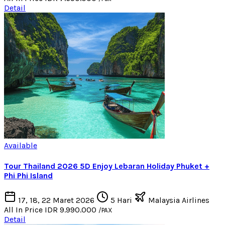
Detail
Available
Tour Thailand 2026 5D Enjoy Lebaran Holiday Phuket +
Phi Phi Island
17, 18, 22 Maret 2026
5 Hari
Malaysia Airlines
All In Price
IDR 9.990.000
/PAX
Detail