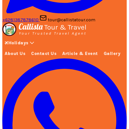
+6281387878610
tour@callistatour.com
Holidays
About Us
Contact Us
Article & Event
Gallery