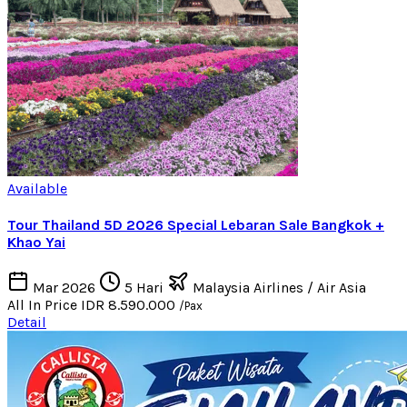
Available
Tour Thailand 5D 2026 Special Lebaran Sale Bangkok +
Khao Yai
Mar 2026
5 Hari
Malaysia Airlines / Air Asia
All In Price
IDR 8.590.000
/Pax
Detail