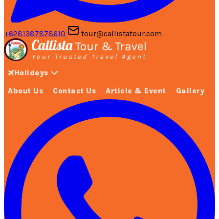
+6281387878610
tour@callistatour.com
Holidays
About Us
Contact Us
Article & Event
Gallery