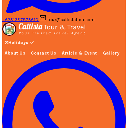
+6281387878610
tour@callistatour.com
Holidays
About Us
Contact Us
Article & Event
Gallery