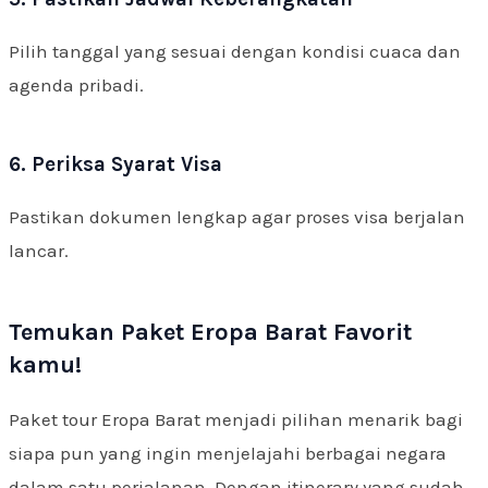
Pilih tanggal yang sesuai dengan kondisi cuaca dan
agenda pribadi.
6. Periksa Syarat Visa
Pastikan dokumen lengkap agar proses visa berjalan
lancar.
Temukan Paket Eropa Barat Favorit
kamu!
Paket tour Eropa Barat menjadi pilihan menarik bagi
siapa pun yang ingin menjelajahi berbagai negara
dalam satu perjalanan. Dengan itinerary yang sudah