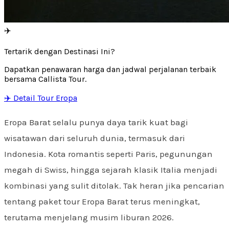
✈️
Tertarik dengan Destinasi Ini?
Dapatkan penawaran harga dan jadwal perjalanan terbaik
bersama Callista Tour.
✈️ Detail Tour Eropa
Eropa Barat selalu punya daya tarik kuat bagi
wisatawan dari seluruh dunia, termasuk dari
Indonesia. Kota romantis seperti Paris, pegunungan
megah di Swiss, hingga sejarah klasik Italia menjadi
kombinasi yang sulit ditolak. Tak heran jika pencarian
tentang paket tour Eropa Barat terus meningkat,
terutama menjelang musim liburan 2026.