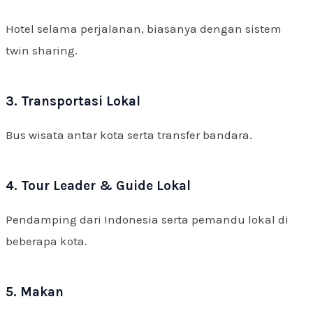
Hotel selama perjalanan, biasanya dengan sistem
twin sharing.
3. Transportasi Lokal
Bus wisata antar kota serta transfer bandara.
4. Tour Leader & Guide Lokal
Pendamping dari Indonesia serta pemandu lokal di
beberapa kota.
5. Makan