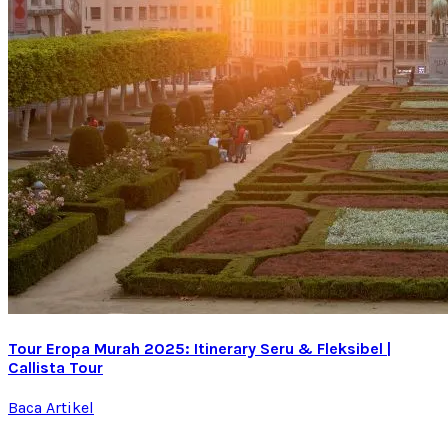
Tour Eropa Murah 2025: Itinerary Seru & Fleksibel |
Callista Tour
Baca Artikel