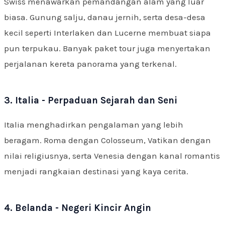
Swiss menawarkan pemandangan alam yang luar
biasa. Gunung salju, danau jernih, serta desa-desa
kecil seperti Interlaken dan Lucerne membuat siapa
pun terpukau. Banyak paket tour juga menyertakan
perjalanan kereta panorama yang terkenal.
3. Italia - Perpaduan Sejarah dan Seni
Italia menghadirkan pengalaman yang lebih
beragam. Roma dengan Colosseum, Vatikan dengan
nilai religiusnya, serta Venesia dengan kanal romantis
menjadi rangkaian destinasi yang kaya cerita.
4. Belanda - Negeri Kincir Angin