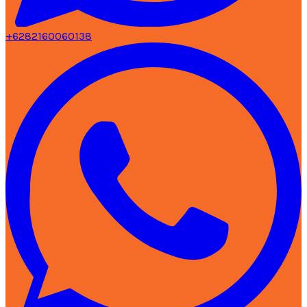
+6282160060138