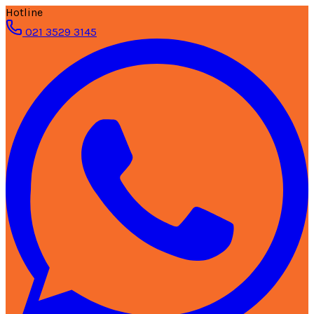
Hotline
021 3529 3145