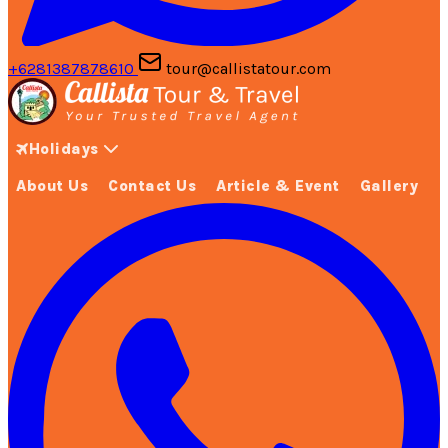
+6281387878610
tour@callistatour.com
Holidays
About Us
Contact Us
Article & Event
Gallery