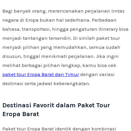
Bagi banyak orang, merencanakan perjalanan lintas
negara di Eropa bukan hal sederhana. Perbedaan
bahasa, transportasi, hingga pengaturan itinerary bisa
menjadi tantangan tersendiri. Di sinilah paket tour
menjadi pilihan yang memudahkan, semua sudah
disusun, tinggal menikmati perjalanan. Jika ingin
melihat berbagai pilihan lengkap, kamu bisa cek
paket tour Eropa Barat dan Timur
dengan variasi
destinasi serta jadwal keberangkatan.
Destinasi Favorit dalam Paket Tour
Eropa Barat
Paket tour Eropa Barat identik dengan kombinasi