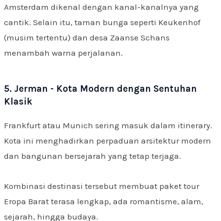
Amsterdam dikenal dengan kanal-kanalnya yang
cantik. Selain itu, taman bunga seperti Keukenhof
(musim tertentu) dan desa Zaanse Schans
menambah warna perjalanan.
5. Jerman - Kota Modern dengan Sentuhan
Klasik
Frankfurt atau Munich sering masuk dalam itinerary.
Kota ini menghadirkan perpaduan arsitektur modern
dan bangunan bersejarah yang tetap terjaga.
Kombinasi destinasi tersebut membuat paket tour
Eropa Barat terasa lengkap, ada romantisme, alam,
sejarah, hingga budaya.