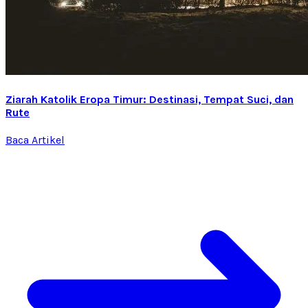
Ziarah Katolik Eropa Timur: Destinasi, Tempat Suci, dan
Rute
Baca Artikel