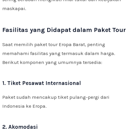
maskapai.
Fasilitas yang Didapat dalam Paket Tour
Saat memilih paket tour Eropa Barat, penting
memahami fasilitas yang termasuk dalam harga.
Berikut komponen yang umumnya tersedia:
1. Tiket Pesawat Internasional
Paket sudah mencakup tiket pulang-pergi dari
Indonesia ke Eropa.
2. Akomodasi