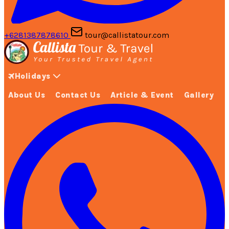
+6281387878610
tour@callistatour.com
Holidays
About Us
Contact Us
Article & Event
Gallery