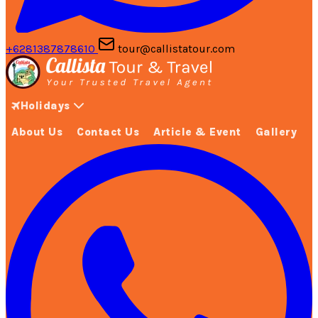
+6281387878610
tour@callistatour.com
Holidays
About Us
Contact Us
Article & Event
Gallery