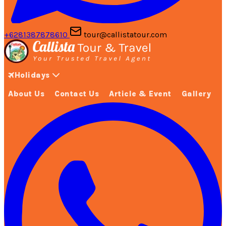
+6281387878610
tour@callistatour.com
Holidays
About Us
Contact Us
Article & Event
Gallery