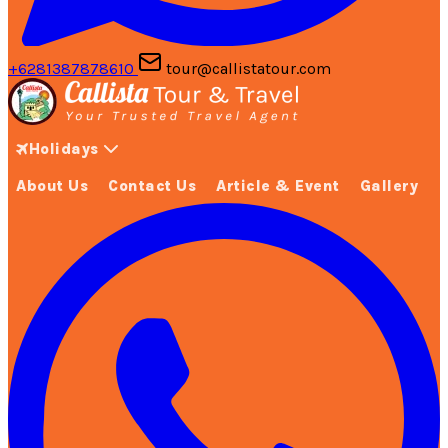
+6281387878610
tour@callistatour.com
Holidays
About Us
Contact Us
Article & Event
Gallery