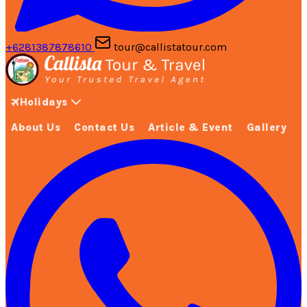
+6281387878610
tour@callistatour.com
Holidays
About Us
Contact Us
Article & Event
Gallery