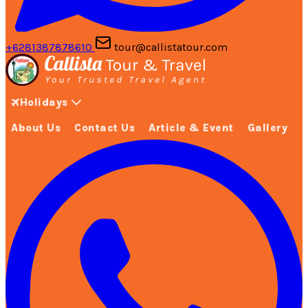
+6281387878610
tour@callistatour.com
Holidays
About Us
Contact Us
Article & Event
Gallery