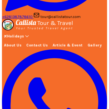
+6281387878610
tour@callistatour.com
Holidays
About Us
Contact Us
Article & Event
Gallery